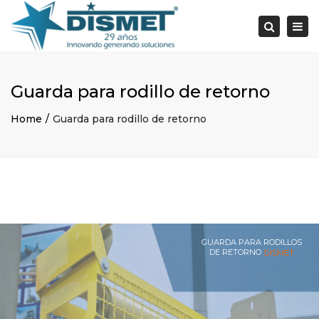
×
Togg
Search
navi
Guarda para rodillo de retorno
Home
Guarda para rodillo de retorno
GUARDA PARA RODILLOS
DE RETORNO
DISMET