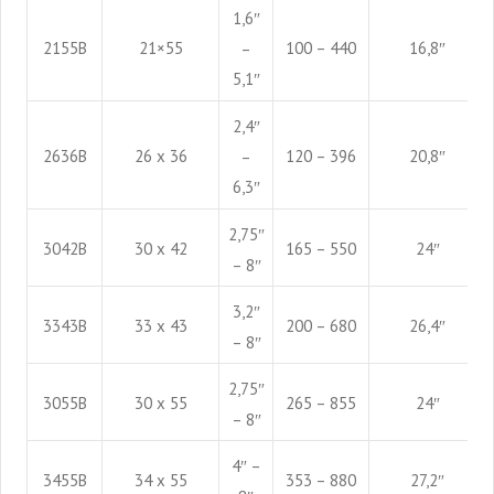
1,6″
2155B
21×55
100 – 440
16,8″
–
5,1″
2,4″
2636B
26 x 36
120 – 396
20,8″
–
6,3″
2,75″
3042B
30 x 42
165 – 550
24″
– 8″
3,2″
3343B
33 x 43
200 – 680
26,4″
– 8″
2,75″
3055B
30 x 55
265 – 855
24″
– 8″
4″ –
3455B
34 x 55
353 – 880
27,2″