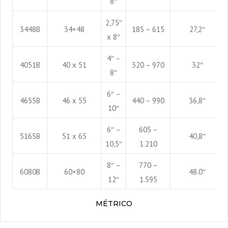
8″
2,75″
3448B
34×48
185 – 615
27,2″
x 8″
4″ –
4051B
40 x 51
320 – 970
32″
8″
6″ –
4655B
46 x 55
440 – 990
36,8″
10″
6″ –
605 –
5165B
51 x 65
40,8″
10,5″
1.210
8″ –
770 –
6080B
60×80
48.0″
12″
1.595
MÉTRICO