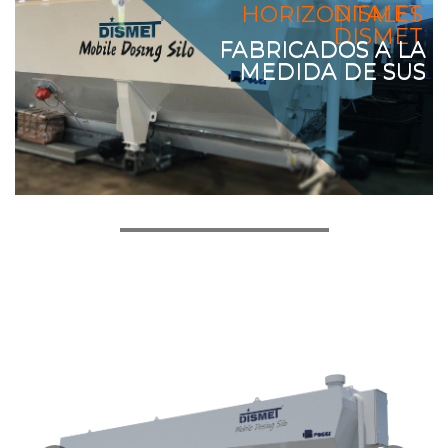
DISMET
HORIZONTALES
DISMET
FABRICADOS A LA
FABRICADOS A LA
MEDIDA DE SUS
MEDIDA DE SUS
NECESIDADES
NECESIDADES