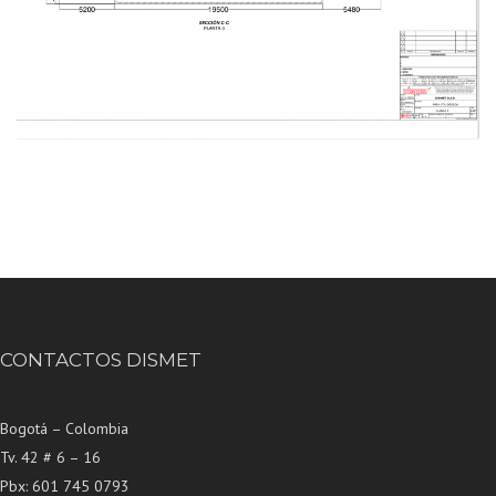
CONTACTOS DISMET
Bogotá – Colombia
Tv. 42 # 6 – 16
Pbx: 601 745 0793