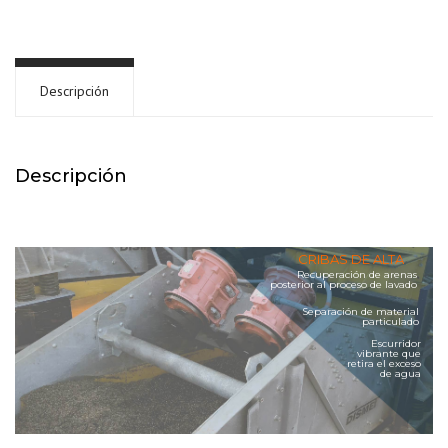
Descripción
Descripción
CRIBAS DE ALTA
FRECUENCIA
Recuperación de arenas
DESAGUADORAS
posterior al proceso de lavado
Separación de material
particulado
Escurridor
vibrante que
retira el exceso
de agua