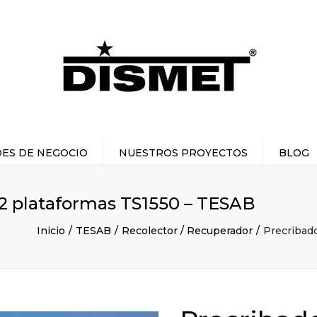
ES DE NEGOCIO
NUESTROS PROYECTOS
BLOG
NIERIA Y DISEÑO
 2 plataformas TS1550 – TESAB
IPULACIÓN DE
MATERIALES
Inicio
TESAB
Recolector / Recuperador
Precribad
UCIONES PARA
MINERÍA
UCIONES PARA
CONCRETO