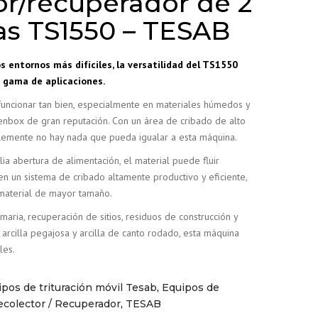
or/recuperador de 2
as TS1550 – TESAB
s entornos más difíciles, la versatilidad del TS1550
 gama de aplicaciones.
uncionar tan bien, especialmente en materiales húmedos y
enbox de gran reputación. Con un área de cribado de alto
lemente no hay nada que pueda igualar a esta máquina.
a abertura de alimentación, el material puede fluir
en un sistema de cribado altamente productivo y eficiente,
material de mayor tamaño.
imaria, recuperación de sitios, residuos de construcción y
arcilla pegajosa y arcilla de canto rodado, esta máquina
les.
ipos de trituración móvil Tesab
,
Equipos de
ecolector / Recuperador
,
TESAB