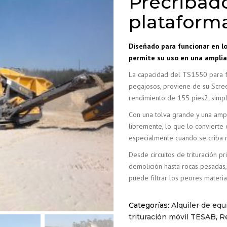
Precribad
ERENCIA DE
PROYECTOS
plataform
Diseñado para funcionar en lo
permite su uso en una amplia
La capacidad del TS1550 para f
pegajosos, proviene de su Scre
rendimiento de 155 pies2, simp
Con una tolva grande y una ampli
libremente, lo que lo convierte 
especialmente cuando se criba 
Desde circuitos de trituración pr
demolición hasta rocas pesadas, 
puede filtrar los peores materia
Categorías:
Alquiler de equ
trituración móvil TESAB
,
R