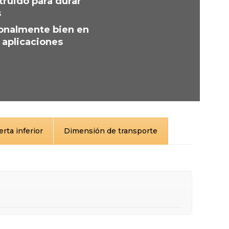
truido para durar
s
onalmente bien en
 aplicaciones
rta inferior
Dimensión de transporte