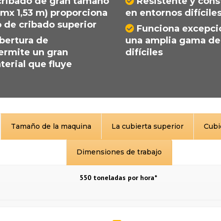
cribado de gran tamaño
Resistente y cons
8 mx 1,53 m) proporciona
en entornos difícile
 de cribado superior
Funciona excepci
bertura de
una amplia gama de
ermite un gran
difíciles
erial que fluye
Tamaño de la maquina
La cubierta superior
Cubie
Dimensiones de trabajo
550 toneladas por hora*