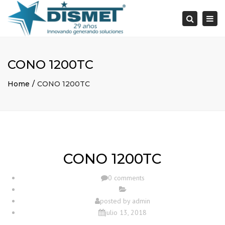
×
Togg
Search
navi
CONO 1200TC
Home
CONO 1200TC
CONO 1200TC
0 comments
posted by
admin
julio 13, 2018