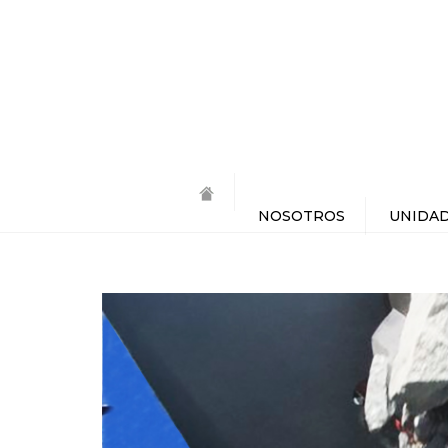
NOSOTROS
UNIDAD
QUIENES SOMOS
INGE
NUESTROS CLIENTES
MAN
NUESTROS ALIADOS
SOL
RESPONSABILIDAD
CORPORATIVA
SOL
POLÍTICA INTEGRAL DE
GESTIÓN