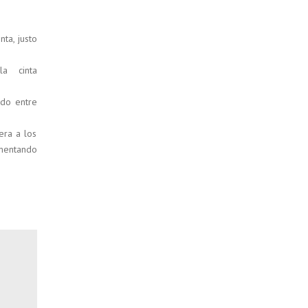
ta, justo
a cinta
ado entre
era a los
mentando