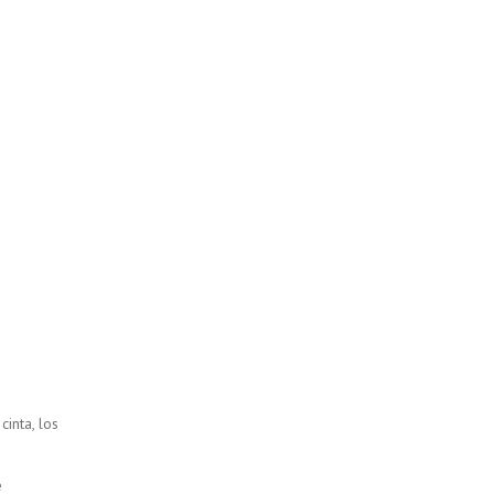
inta, los
e