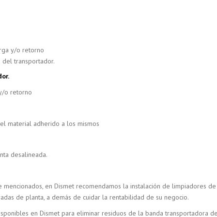
arga y/o retorno
a del transportador.
or.
y/o retorno
el material adherido a los mismos
inta desalineada.
e mencionados, en Dismet recomendamos la instalación de limpiadores de c
adas de planta, a demás de cuidar la rentabilidad de su negocio.
isponibles en Dismet para eliminar residuos de la banda transportadora d