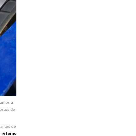
damos a
ostos de
tantes de
y retorno