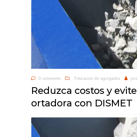
G
0 comments
Trituración de agregados
po
Reduzca costos y evit
ortadora con DISMET