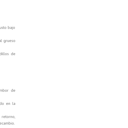
usto bajo
al grueso
dillos de
ambor de
ido en la
 retorno,
ecambio.