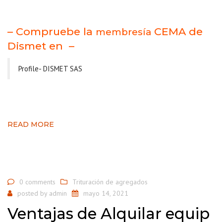
– Compruebe la
CEMA de
membresía
Dismet en –
Profile- DISMET SAS
READ MORE
0 comments
Trituración de agregados
posted by
admin
mayo 14, 2021
Ventajas de Alquilar equip