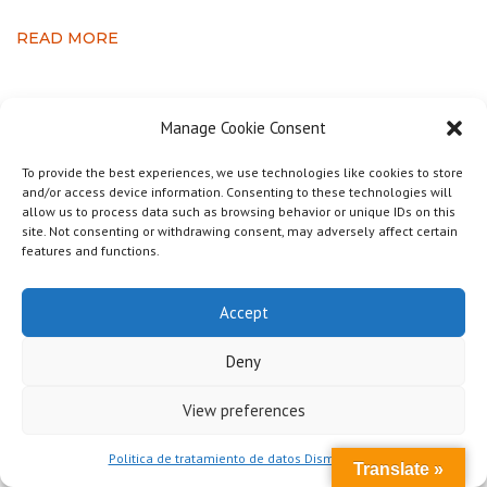
READ MORE
Manage Cookie Consent
0 comments
To provide the best experiences, we use technologies like cookies to store
Producción de concreto
,
Trituración de agregados
and/or access device information. Consenting to these technologies will
allow us to process data such as browsing behavior or unique IDs on this
posted by
admin
junio 11, 2020
site. Not consenting or withdrawing consent, may adversely affect certain
¿Cómo maximizar la prod
features and functions.
uctividad en la trituración
Accept
móvil? Alimentación de lo
Deny
s equipos
View preferences
Hoy en día las
trituradoras móviles
son máquinas robustas y
Politica de tratamiento de datos Dismet S.A.S
Translate »
confiables que facilitan el procesamiento de materiales en proyectos